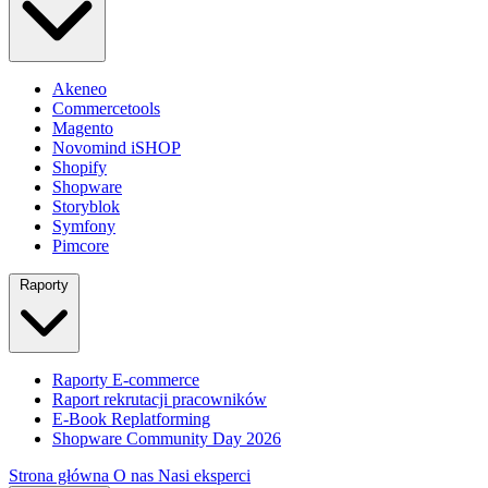
Akeneo
Commercetools
Magento
Novomind iSHOP
Shopify
Shopware
Storyblok
Symfony
Pimcore
Raporty
Raporty E-commerce
Raport rekrutacji pracowników
E-Book Replatforming
Shopware Community Day 2026
Strona główna
O nas
Nasi eksperci