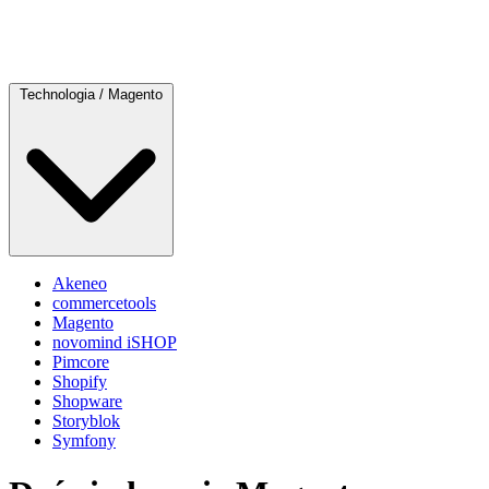
Technologia
/
Magento
Akeneo
commercetools
Magento
novomind iSHOP
Pimcore
Shopify
Shopware
Storyblok
Symfony