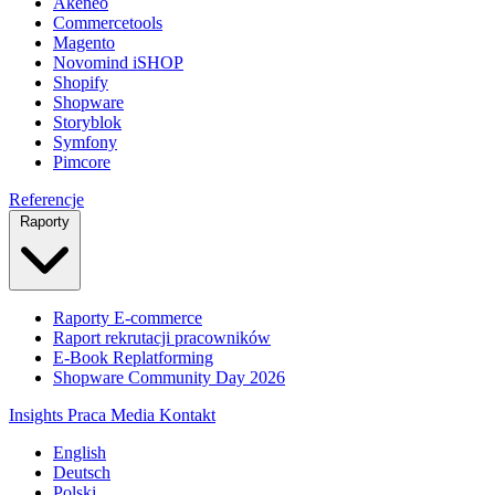
Akeneo
Commercetools
Magento
Novomind iSHOP
Shopify
Shopware
Storyblok
Symfony
Pimcore
Referencje
Raporty
Raporty E-commerce
Raport rekrutacji pracowników
E-Book Replatforming
Shopware Community Day 2026
Insights
Praca
Media
Kontakt
English
Deutsch
Polski