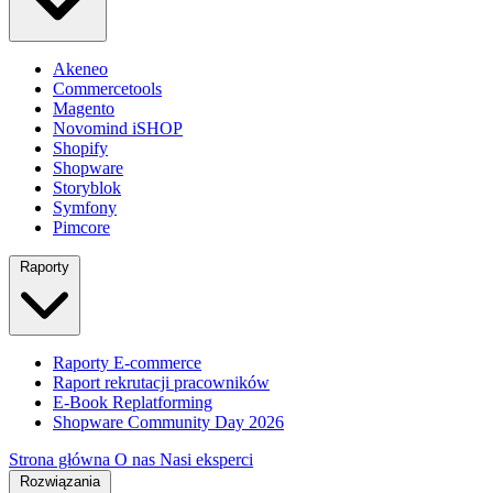
Akeneo
Commercetools
Magento
Novomind iSHOP
Shopify
Shopware
Storyblok
Symfony
Pimcore
Raporty
Raporty E-commerce
Raport rekrutacji pracowników
E-Book Replatforming
Shopware Community Day 2026
Strona główna
O nas
Nasi eksperci
Rozwiązania