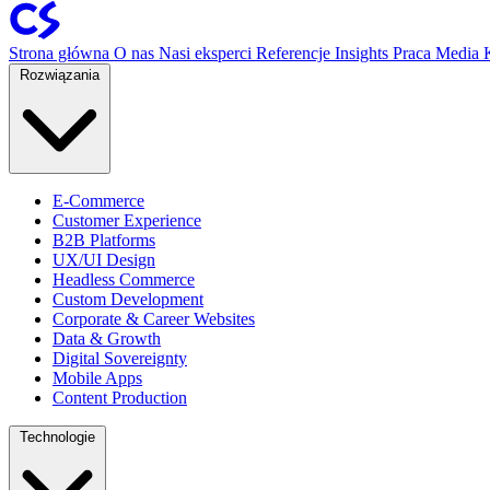
Strona główna
O nas
Nasi eksperci
Referencje
Insights
Praca
Media
Rozwiązania
E-Commerce
Customer Experience
B2B Platforms
UX/UI Design
Headless Commerce
Custom Development
Corporate & Career Websites
Data & Growth
Digital Sovereignty
Mobile Apps
Content Production
Technologie