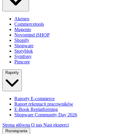
Akeneo
Commercetools
Magento
Novomind iSHOP
Shopify
Shopware
Storyblok
Symfony
Pimcore
Raporty
Raporty E-commerce
Raport rekrutacji pracowników
E-Book Replatforming
Shopware Community Day 2026
Strona główna
O nas
Nasi eksperci
Rozwiązania