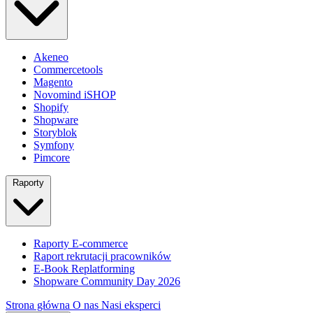
Akeneo
Commercetools
Magento
Novomind iSHOP
Shopify
Shopware
Storyblok
Symfony
Pimcore
Raporty
Raporty E-commerce
Raport rekrutacji pracowników
E-Book Replatforming
Shopware Community Day 2026
Strona główna
O nas
Nasi eksperci