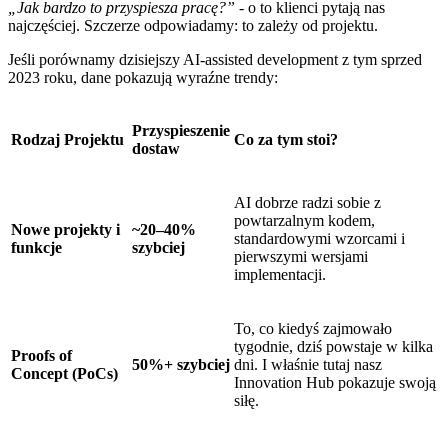
„Jak bardzo to przyspiesza pracę?”
- o to klienci pytają nas
najczęściej. Szczerze odpowiadamy: to zależy od projektu.
Jeśli porównamy dzisiejszy AI-assisted development z tym sprzed
2023 roku, dane pokazują wyraźne trendy:
Przyspieszenie
Rodzaj Projektu
Co za tym stoi?
dostaw
AI dobrze radzi sobie z
powtarzalnym kodem,
Nowe projekty i
~20–40%
standardowymi wzorcami i
funkcje
szybciej
pierwszymi wersjami
implementacji.
To, co kiedyś zajmowało
tygodnie, dziś powstaje w kilka
Proofs of
50%+ szybciej
dni. I właśnie tutaj nasz
Concept (PoCs)
Innovation Hub pokazuje swoją
siłę.