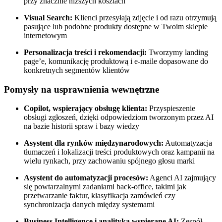
przy znacznie niższych kosztach
Visual Search:
Klienci przesyłają zdjęcie i od razu otrzymują
pasujące lub podobne produkty dostępne w Twoim sklepie
internetowym
Personalizacja treści i rekomendacji:
Tworzymy landing
page’e, komunikację produktową i e-maile dopasowane do
konkretnych segmentów klientów
Pomysły na usprawnienia wewnętrzne
Copilot, wspierający obsługę klienta:
Przyspieszenie
obsługi zgłoszeń, dzięki odpowiedziom tworzonym przez AI
na bazie historii spraw i bazy wiedzy
Asystent dla rynków międzynarodowych:
Automatyzacja
tłumaczeń i lokalizacji treści produktowych oraz kampanii na
wielu rynkach, przy zachowaniu spójnego głosu marki
Asystent do automatyzacji procesów:
Agenci AI zajmujący
się powtarzalnymi zadaniami back-office, takimi jak
przetwarzanie faktur, klasyfikacja zamówień czy
synchronizacja danych między systemami
Business Intelligence i analityka wspierane AI:
Zespół