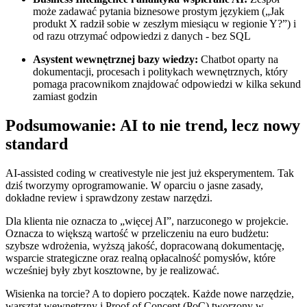
może zadawać pytania biznesowe prostym językiem („Jak
produkt X radził sobie w zeszłym miesiącu w regionie Y?”) i
od razu otrzymać odpowiedzi z danych - bez SQL
Asystent wewnętrznej bazy wiedzy:
Chatbot oparty na
dokumentacji, procesach i politykach wewnętrznych, który
pomaga pracownikom znajdować odpowiedzi w kilka sekund
zamiast godzin
Podsumowanie: AI to nie trend, lecz nowy
standard
AI-assisted coding w creativestyle nie jest już eksperymentem. Tak
dziś tworzymy oprogramowanie. W oparciu o jasne zasady,
dokładne review i sprawdzony zestaw narzędzi.
Dla klienta nie oznacza to „więcej AI”, narzuconego w projekcie.
Oznacza to większą wartość w przeliczeniu na euro budżetu:
szybsze wdrożenia, wyższą jakość, dopracowaną dokumentację,
wsparcie strategiczne oraz realną opłacalność pomysłów, które
wcześniej były zbyt kosztowne, by je realizować.
Wisienka na torcie? A to dopiero początek. Każde nowe narzędzie,
warsztat wewnętrzny i Proof of Concept (PoC) tworzony w