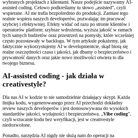
wybranych projektach z klientami. Nasze podejście nazywamy AI-
assisted coding. Celowo podkreślamy tu słowo „assisted”, czyli
wspierane. AI nie trafia bezpośrednio do produkcji. Zamiast tego
realnie wspiera naszych developerów, pozwalając im pracować
szybciej i efektywniej. Efekty widać od razu po stronie klientów i
operatorów platform: szybsze wdrożenia, wyższa jakość w ramach
tych samych budżetów oraz przestrzeń na pomysły, które wcześniej
często pozostawały w backlogu. W tym artykule pokażemy, jak
faktycznie wykorzystujemy AI w developmentcie, skąd biorą się
realne oszczędności czasu i jakości, jak dbamy o bezpieczeństwo i
prywatność danych oraz jakie nowe możliwości otwiera to dla
twojego biznesu.
AI-assisted coding - jak działa w
creativestyle?
Dla nas AI w kodzie to nie samodzielnie działający skrypt. Każda
linijka kodu, wygenerowanego przez AI przechodzi dokładny
review naszych developerów i jest dostosowywana do wysokich
standardów jakości, wydajności i bezpieczeństwa. „
Vibe coding
”,
czyli wrzucanie kodu bez weryfikacji, jest w creativestyle
niedozwolone.
Ponadto, narzędzia AI nigdy nie służą nam do operacji na