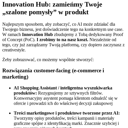
Innovation Hub: zamieńmy Twoje
„szalone pomysły” w produkt
Najlepszym sposobem, aby zobaczyć, co AI może zdziałać dla
Twojego biznesu, jest doświadczenie tego na konkretnym use case.
W ramach
Innovation Hub
zbudujemy z Tobą dedykowany Proof
of Concept (PoC).
I zrobimy to na nasz koszt.
Niezależnie od
tego, czy już zarządzamy Twoją platformą, czy dopiero zaczynasz z
creativestyle.
Żeby zobrazować, co możemy wspólnie stworzyć:
Rozwiązania customer-facing (e-commerce i
marketing)
AI Shopping Assistant / inteligentna wyszukiwarka
produktów:
Rezygnujemy ze sztywnych filtrów.
Konwersacyjny asystent pomaga klientom odnaleźć się w
ofercie i prowadzi ich do właściwej decyzji zakupowej
Treści marketingowe i produktowe tworzone przez AI:
Tworzymy opisy produktów, treści kampanii i materiały
graficzne spójne z identyfikacją marki. Znacznie szybciej i