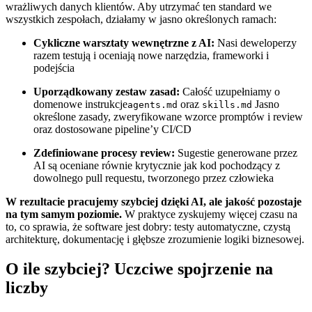
wrażliwych danych klientów. Aby utrzymać ten standard we
wszystkich zespołach, działamy w jasno określonych ramach:
Cykliczne warsztaty wewnętrzne z AI:
Nasi deweloperzy
razem testują i oceniają nowe narzędzia, frameworki i
podejścia
Uporządkowany zestaw zasad:
Całość uzupełniamy o
domenowe instrukcje
oraz
Jasno
agents.md
skills.md
określone zasady, zweryfikowane wzorce promptów i review
oraz dostosowane pipeline’y CI/CD
Zdefiniowane procesy review:
Sugestie generowane przez
AI są oceniane równie krytycznie jak kod pochodzący z
dowolnego pull requestu, tworzonego przez człowieka
W rezultacie pracujemy szybciej dzięki AI, ale jakość pozostaje
na tym samym poziomie.
W praktyce zyskujemy więcej czasu na
to, co sprawia, że software jest dobry: testy automatyczne, czystą
architekturę, dokumentację i głębsze zrozumienie logiki biznesowej.
O ile szybciej? Uczciwe spojrzenie na
liczby