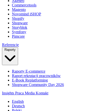
Akeneo
Commercetools
Magento
Novomind iSHOP
Shopify
Shopware
Storyblok
Symfony
Pimcore
Referencje
Raporty
Raporty E-commerce
Raport rekrutacji pracowników
E-Book Replatforming
Shopware Community Day 2026
Insights
Praca
Media
Kontakt
English
Deutsch
Polski