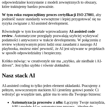
odpowiedzialne korzystanie z modeli zewnętrznych to obszary,
które traktujemy bardzo poważnie.
W tym roku rozpoczęliśmy proces certyfikacji ISO 27001
, aby
podnieść nasze standardy wewnętrzne i lepiej przygotować się na
ryzyka związane z AI-assisted development.
Równolegle w tym kwartale wprowadzamy
AI-assisted code
review
. Automatyczne przeglądy pozwalają szybciej wykrywać
podatności i antywzorce w trakcie developmentu. W połączeniu z
review wykonywanym przez ludzi oraz zasadami z naszego AI
playbooka, możesz mieć pewność, że AI jest używane w projektach
w sposób odpowiedzialny i bezpieczny.
Krótko mówiąc: w creativestyle nie ma „szybko, ale niedbale i AI-
driven”. Jest tylko
szybko i równie dokładnie.
Nasz stack AI
AI-assisted coding to tylko jeden element układanki. Pracujemy z
pełnym, nowoczesnym stackiem AI i jesteśmy gotowi pomóc Ci
wdrożyć go wszędzie tam, gdzie ma to sens dla Twojego biznesu:
Automatyzacja procesów z n8n:
Łączymy Twoje narzędzia,
API i modele AI w automatyczne procesy - idealne do