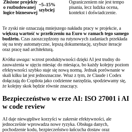
Złożone projekty
Ograniczeniem nie jest tempo
~5–15%
o rozbudowanej
pisania, lecz ludzka ocena,
szybciej
logice biznesowej
kontekst i doświadczenie.
Te zyski nie oznaczają mniejszego nakładu pracy w projekcie, a
większą wartość w przeliczeniu na Euro w ramach tego samego
budżetu.
Czas zaoszczędzony na rutynowych zadaniach przekłada
się na testy automatyczne, lepszą dokumentację, szybsze iteracje
oraz pracę nad architekturą.
Krótka uwaga:
wzrost produktywności dzięki AI jest trudny do
zauważenia w ujęciu miesiąc do miesiąca, bo każdy kolejny poziom
efektywności szybko staje się nową normą. Jednak porównanie w
skali kilku lat jest jednoznaczne. Wraz z tym, że Claude i Codex
dołączają do Copilota jako codzienne narzędzia, spodziewamy się,
że kolejny skok będzie równie znaczący.
Bezpieczeństwo w erze AI: ISO 27001 i AI
w code review
AI daje niewątpliwe korzyści w zakresie efektywności, ale
jednocześnie wprowadza nowe ryzyka. Obsługa danych,
pochodzenie kodu, bezpieczeństwo łańcucha dostaw oraz