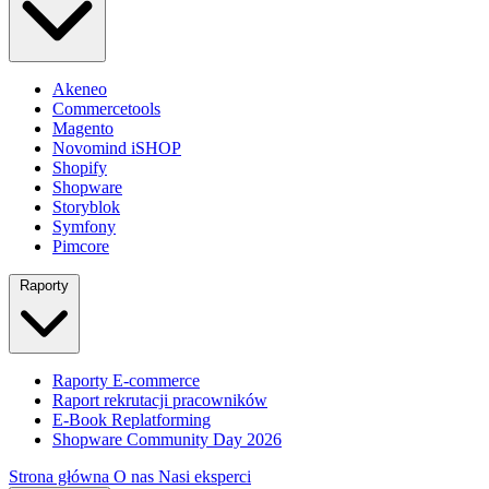
Akeneo
Commercetools
Magento
Novomind iSHOP
Shopify
Shopware
Storyblok
Symfony
Pimcore
Raporty
Raporty E-commerce
Raport rekrutacji pracowników
E-Book Replatforming
Shopware Community Day 2026
Strona główna
O nas
Nasi eksperci