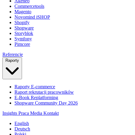
Akeneo
Commercetools
Magento
Novomind iSHOP
Shopify
Shopware
Storyblok
Symfony
Pimcore
Referencje
Raporty
Raporty E-commerce
Raport rekrutacji pracowników
E-Book Replatforming
Shopware Community Day 2026
Insights
Praca
Media
Kontakt
English
Deutsch
Polski