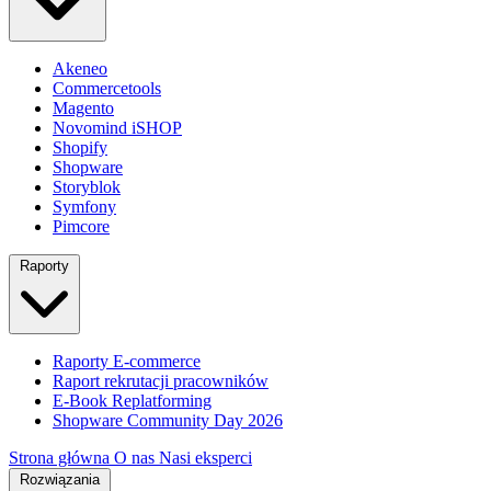
Akeneo
Commercetools
Magento
Novomind iSHOP
Shopify
Shopware
Storyblok
Symfony
Pimcore
Raporty
Raporty E-commerce
Raport rekrutacji pracowników
E-Book Replatforming
Shopware Community Day 2026
Strona główna
O nas
Nasi eksperci
Rozwiązania