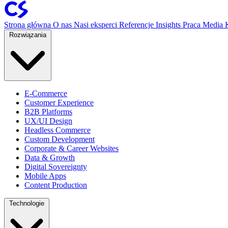
Strona główna
O nas
Nasi eksperci
Referencje
Insights
Praca
Media
Rozwiązania
E-Commerce
Customer Experience
B2B Platforms
UX/UI Design
Headless Commerce
Custom Development
Corporate & Career Websites
Data & Growth
Digital Sovereignty
Mobile Apps
Content Production
Technologie