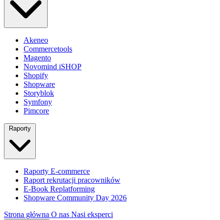
Akeneo
Commercetools
Magento
Novomind iSHOP
Shopify
Shopware
Storyblok
Symfony
Pimcore
Raporty
Raporty E-commerce
Raport rekrutacji pracowników
E-Book Replatforming
Shopware Community Day 2026
Strona główna
O nas
Nasi eksperci