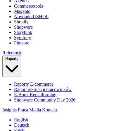
Akeneo
Commercetools
Magento
Novomind iSHOP
Shopify
Shopware
Storyblok
Symfony
Pimcore
Referencje
Raporty
Raporty E-commerce
Raport rekrutacji pracowników
E-Book Replatforming
Shopware Community Day 2026
Insights
Praca
Media
Kontakt
English
Deutsch
Polski